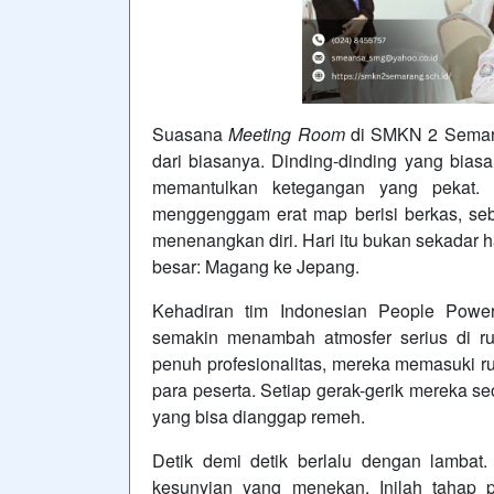
Suasana
Meeting Room
di SMKN 2 Semaran
dari biasanya. Dinding-dinding yang biasa
memantulkan ketegangan yang pekat. 
menggenggam erat map berisi berkas, se
menenangkan diri. Hari itu bukan sekadar h
besar: Magang ke Jepang.
Kehadiran tim Indonesian People Powe
semakin menambah atmosfer serius di r
penuh profesionalitas, mereka memasuki 
para peserta. Setiap gerak-gerik mereka s
yang bisa dianggap remeh.
Detik demi detik berlalu dengan lambat.
kesunyian yang menekan. Inilah tahap p