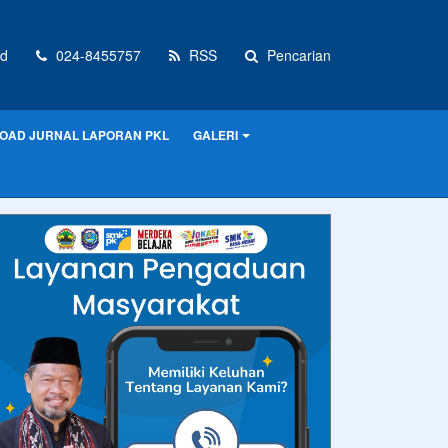
d
024-8455757
RSS
Pencarian
OAD JURNAL LAPORAN PKL
GALERI