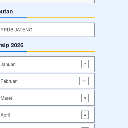
autan
PPDB JATENG
rsip 2026
Januari
7
Februari
11
Maret
3
April
4