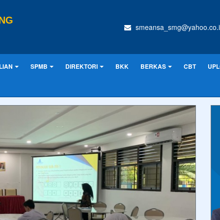
ANG
smeansa_smg@yahoo.co.i
LIAN
SPMB
DIREKTORI
BKK
BERKAS
CBT
UPL