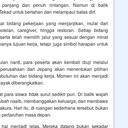
 panjang dan penuh rintangan. Namun di balik
 Tekad untuk bertahan dan melampaui batas diri.
i bidang pekerjaan yang menjanjikan, mulai dari
hotelan, caregiver, hingga restoran. Setiap bidang
eserta telah memilih jalur yang sesuai dengan minat
ya tujuan kerja, tetapi juga simbol harapan untuk
lan nanti, para peserta akan kembali diuji melalui
-perusahaan dari Jepang akan menentukan pilihan
kebutuhan dan bidang kerja. Momen ini akan menjadi
layak diberangkatkan.
para siswa tidak surut sedikit pun. Di balik wajah
ngubah nasib, membanggakan keluarga, dan membawa
kura. Hari itu, di ruangan sederhana tersebut, bukan
ga pertaruhan masa depan.
u hal menjadi jelas. Mereka datang bukan sekadar