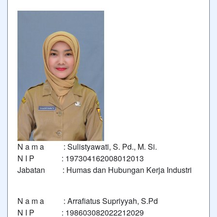
N a m a : Sulistyawati, S. Pd., M. Si.
N I P : 197304162008012013
Jabatan : Humas dan Hubungan Kerja Industri
N a m a : Arrafiatus Supriyyah, S.Pd
N I P : 198603082022212029