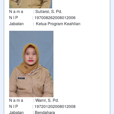
N a m a : Suliarsi, S. Pd.
N I P : 197008262008012006
Jabatan : Ketua Program Keahlian
N a m a : Warni, S. Pd.
N I P : 197201202008012008
Jabatan : Bendahara