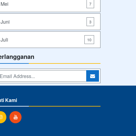
Mei
7
Juni
3
Juli
10
erlangganan
uti Kami