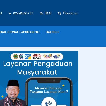
d
024-8455757
RSS
Pencarian
OAD JURNAL LAPORAN PKL
GALERI