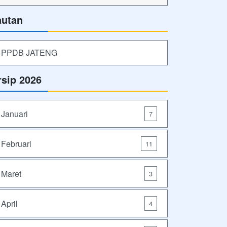
autan
PPDB JATENG
rsip 2026
Januari
7
Februari
11
Maret
3
April
4