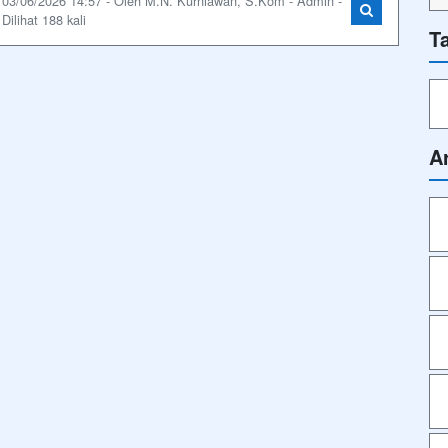
03/06/2026 14:57 - Oleh M.N. Kurniawan, S.Kom - Admin -
Dilihat 188 kali
T
A