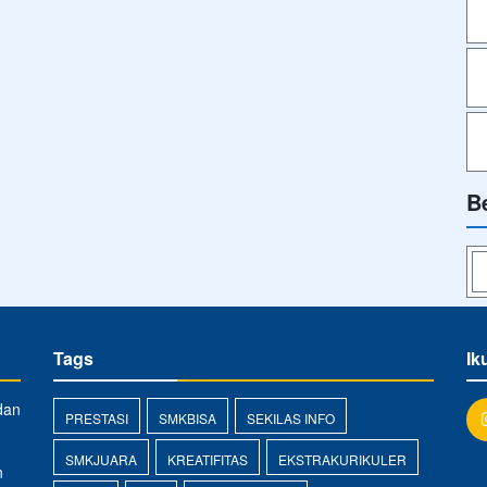
B
Tags
Ik
dan
PRESTASI
SMKBISA
SEKILAS INFO
SMKJUARA
KREATIFITAS
EKSTRAKURIKULER
n