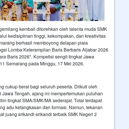
 gemilang kembali ditorehkan oleh talenta muda SMK
ui kedisiplinan tinggi, kekompakan, dan kreativitas
emarang berhasil memboyong delapan piala
gsi Lomba Keterampilan Baris Berbaris Aljabar 2026
 Baris 2026". Kompetisi sengit tingkat Jawa
 11 Semarang pada Minggu, 17 Mei 2026.
 cukup berat bagi seluruh peserta. Diikuti oleh
 di Jawa Tengah, ajang ini mempertemukan puluhan
tim tingkat SMA/SMK/MA sederajat. Total terdapat
ling adu ketangkasan dan formasi. Namun, tekanan
t juang srikandi-srikandi terbaik SMK Negeri 2