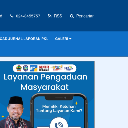
d
024-8455757
RSS
Pencarian
OAD JURNAL LAPORAN PKL
GALERI