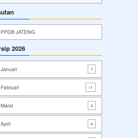
autan
PPDB JATENG
rsip 2026
Januari
7
Februari
11
Maret
3
April
4