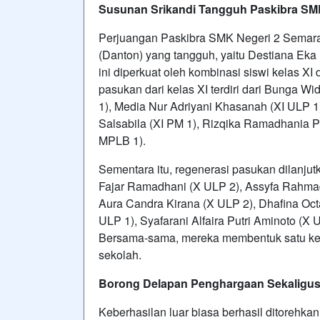
Susunan Srikandi Tangguh Paskibra S
Perjuangan Paskibra SMK Negeri 2 Semara
(Danton) yang tangguh, yaitu Destiana Eka P
ini diperkuat oleh kombinasi siswi kelas XI
pasukan dari kelas XI terdiri dari Bunga W
1), Media Nur Adriyani Khasanah (XI ULP 1)
Salsabila (XI PM 1), Rizqika Ramadhania Pr
MPLB 1).
Sementara itu, regenerasi pasukan dilanjut
Fajar Ramadhani (X ULP 2), Assyfa Rahmad
Aura Candra Kirana (X ULP 2), Dhafina Octa
ULP 1), Syafarani Alfaira Putri Aminoto (X
Bersama-sama, mereka membentuk satu ke
sekolah.
Borong Delapan Penghargaan Sekaligu
Keberhasilan luar biasa berhasil ditorehka