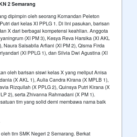
MKN 2 Semarang
ng dipimpin oleh seorang Komandan Peleton
utri dari kelas XI PPLG 1. Di lini pasukan, barisan
 dan X dari berbagai kompetensi keahlian. Anggota
idyaningrum (XI PM 3), Kesya Reva Harsika (XI AKL
, Naura Salsabila Arfiani (XI PM 2), Qisma Firda
iyandari (XI PPLG 1), dan Silvia Dwi Agustina (XI
kan oleh barisan siswi kelas X yang meliput Anisa
ania (X AKL 1), Aulia Candra Kirana (X MPLB 1),
via Rizqullah (X PPLG 2), Quinsya Putri Kirana (X
 ULP 2), serta Zhivanna Rahmadani (X PM 1).
satuan tim yang solid demi membawa nama baik
s
n oleh tim SMK Negeri 2 Semarang. Berkat