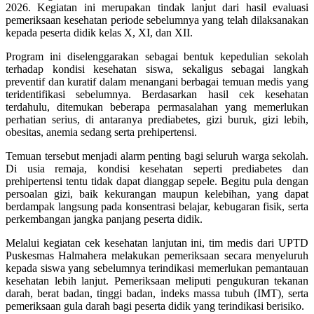
2026. Kegiatan ini merupakan tindak lanjut dari hasil evaluasi
pemeriksaan kesehatan periode sebelumnya yang telah dilaksanakan
kepada peserta didik kelas X, XI, dan XII.
Program ini diselenggarakan sebagai bentuk kepedulian sekolah
terhadap kondisi kesehatan siswa, sekaligus sebagai langkah
preventif dan kuratif dalam menangani berbagai temuan medis yang
teridentifikasi sebelumnya. Berdasarkan hasil cek kesehatan
terdahulu, ditemukan beberapa permasalahan yang memerlukan
perhatian serius, di antaranya prediabetes, gizi buruk, gizi lebih,
obesitas, anemia sedang serta prehipertensi.
Temuan tersebut menjadi alarm penting bagi seluruh warga sekolah.
Di usia remaja, kondisi kesehatan seperti prediabetes dan
prehipertensi tentu tidak dapat dianggap sepele. Begitu pula dengan
persoalan gizi, baik kekurangan maupun kelebihan, yang dapat
berdampak langsung pada konsentrasi belajar, kebugaran fisik, serta
perkembangan jangka panjang peserta didik.
Melalui kegiatan cek kesehatan lanjutan ini, tim medis dari UPTD
Puskesmas Halmahera melakukan pemeriksaan secara menyeluruh
kepada siswa yang sebelumnya terindikasi memerlukan pemantauan
kesehatan lebih lanjut. Pemeriksaan meliputi pengukuran tekanan
darah, berat badan, tinggi badan, indeks massa tubuh (IMT), serta
pemeriksaan gula darah bagi peserta didik yang terindikasi berisiko.