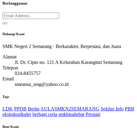
Berlangganan
Hubungi Kami
SMK Negeri 2 Semarang ⋅ Berkarakter, Berpestasi, dan Juara
Alamat
Jl. Dr. Cipto no. 121 A Kelurahan Karangturi Semarang
Telepon
024-8455757
Email
smeansa_smg@yahoo.co.id
Tags
LDK
PPDB
Berita
AULASMKN2SEMARANG
Sekilas Info
PBB
ekstrakurikuler
berbagi ceria
smkbisahebat
Prestasi
Ikuti Kami