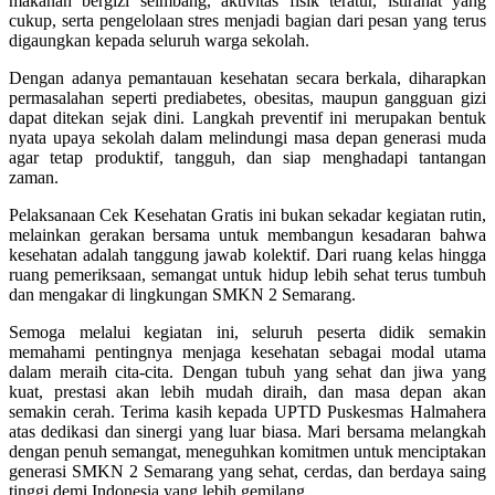
makanan bergizi seimbang, aktivitas fisik teratur, istirahat yang
cukup, serta pengelolaan stres menjadi bagian dari pesan yang terus
digaungkan kepada seluruh warga sekolah.
Dengan adanya pemantauan kesehatan secara berkala, diharapkan
permasalahan seperti prediabetes, obesitas, maupun gangguan gizi
dapat ditekan sejak dini. Langkah preventif ini merupakan bentuk
nyata upaya sekolah dalam melindungi masa depan generasi muda
agar tetap produktif, tangguh, dan siap menghadapi tantangan
zaman.
Pelaksanaan Cek Kesehatan Gratis ini bukan sekadar kegiatan rutin,
melainkan gerakan bersama untuk membangun kesadaran bahwa
kesehatan adalah tanggung jawab kolektif. Dari ruang kelas hingga
ruang pemeriksaan, semangat untuk hidup lebih sehat terus tumbuh
dan mengakar di lingkungan SMKN 2 Semarang.
Semoga melalui kegiatan ini, seluruh peserta didik semakin
memahami pentingnya menjaga kesehatan sebagai modal utama
dalam meraih cita-cita. Dengan tubuh yang sehat dan jiwa yang
kuat, prestasi akan lebih mudah diraih, dan masa depan akan
semakin cerah. Terima kasih kepada UPTD Puskesmas Halmahera
atas dedikasi dan sinergi yang luar biasa. Mari bersama melangkah
dengan penuh semangat, meneguhkan komitmen untuk menciptakan
generasi SMKN 2 Semarang yang sehat, cerdas, dan berdaya saing
tinggi demi Indonesia yang lebih gemilang.