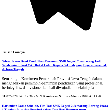
Tulisan Lainnya
Seleksi Ketat Demi Pendidikan Bermutu: SMK Negeri 2 Semarang Jadi
Salah Satu Lokasi CAT Bakal Calon Kepala Sekolah yang Digelar Serentak
di Jawa Tengah
Semarang – Komitmen Pemerintah Provinsi Jawa Tengah dalam
menghadirkan pemimpin-pemimpin pendidikan yang profesional,
berintegritas, dan visioner kembali diwujudkan melalui pela
31/07/2026 14:03 - Oleh M.N. Kurniawan, S.Kom - Admin - Dilihat 61 kali
Harumkan Nama Sekolah, Tim Tari SMK Negeri 2 Semarang Borong Juara
1 Tingkat Jawa dan Provinsi dalam Dua Hari Berturut-turut