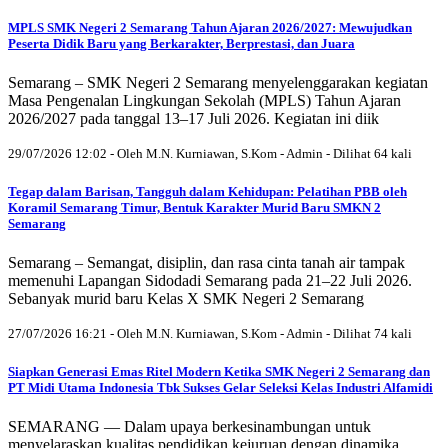
MPLS SMK Negeri 2 Semarang Tahun Ajaran 2026/2027: Mewujudkan
Peserta Didik Baru yang Berkarakter, Berprestasi, dan Juara
Semarang – SMK Negeri 2 Semarang menyelenggarakan kegiatan
Masa Pengenalan Lingkungan Sekolah (MPLS) Tahun Ajaran
2026/2027 pada tanggal 13–17 Juli 2026. Kegiatan ini diik
29/07/2026 12:02 - Oleh M.N. Kurniawan, S.Kom - Admin - Dilihat 64 kali
Tegap dalam Barisan, Tangguh dalam Kehidupan: Pelatihan PBB oleh
Koramil Semarang Timur, Bentuk Karakter Murid Baru SMKN 2
Semarang
Semarang – Semangat, disiplin, dan rasa cinta tanah air tampak
memenuhi Lapangan Sidodadi Semarang pada 21–22 Juli 2026.
Sebanyak murid baru Kelas X SMK Negeri 2 Semarang
27/07/2026 16:21 - Oleh M.N. Kurniawan, S.Kom - Admin - Dilihat 74 kali
Siapkan Generasi Emas Ritel Modern Ketika SMK Negeri 2 Semarang dan
PT Midi Utama Indonesia Tbk Sukses Gelar Seleksi Kelas Industri Alfamidi
SEMARANG — Dalam upaya berkesinambungan untuk
menyelaraskan kualitas pendidikan kejuruan dengan dinamika