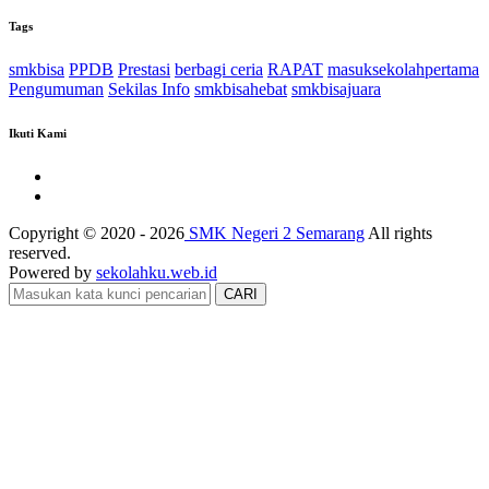
Tags
smkbisa
PPDB
Prestasi
berbagi ceria
RAPAT
masuksekolahpertama
Pengumuman
Sekilas Info
smkbisahebat
smkbisajuara
Ikuti Kami
Copyright © 2020 - 2026
SMK Negeri 2 Semarang
All rights
reserved.
Powered by
sekolahku.web.id
CARI