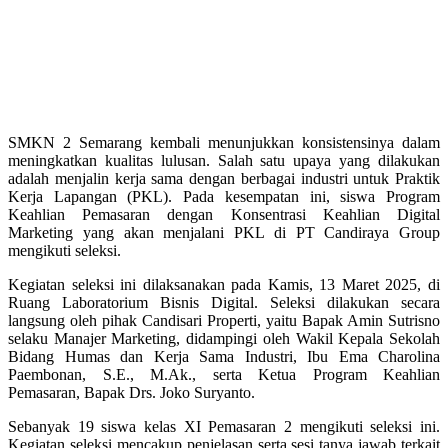
SMKN 2 Semarang kembali menunjukkan konsistensinya dalam
meningkatkan kualitas lulusan. Salah satu upaya yang dilakukan
adalah menjalin kerja sama dengan berbagai industri untuk Praktik
Kerja Lapangan (PKL). Pada kesempatan ini, siswa Program
Keahlian Pemasaran dengan Konsentrasi Keahlian Digital
Marketing yang akan menjalani PKL di PT Candiraya Group
mengikuti seleksi.
Kegiatan seleksi ini dilaksanakan pada Kamis, 13 Maret 2025, di
Ruang Laboratorium Bisnis Digital. Seleksi dilakukan secara
langsung oleh pihak Candisari Properti, yaitu Bapak Amin Sutrisno
selaku Manajer Marketing, didampingi oleh Wakil Kepala Sekolah
Bidang Humas dan Kerja Sama Industri, Ibu Ema Charolina
Paembonan, S.E., M.Ak., serta Ketua Program Keahlian
Pemasaran, Bapak Drs. Joko Suryanto.
Sebanyak 19 siswa kelas XI Pemasaran 2 mengikuti seleksi ini.
Kegiatan seleksi mencakup penjelasan serta sesi tanya jawab terkait