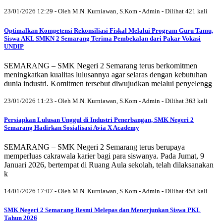
23/01/2026 12:29 - Oleh M.N. Kurniawan, S.Kom - Admin - Dilihat 421 kali
Optimalkan Kompetensi Rekonsiliasi Fiskal Melalui Program Guru Tamu,
Siswa AKL SMKN 2 Semarang Terima Pembekalan dari Pakar Vokasi
UNDIP
SEMARANG – SMK Negeri 2 Semarang terus berkomitmen
meningkatkan kualitas lulusannya agar selaras dengan kebutuhan
dunia industri. Komitmen tersebut diwujudkan melalui penyelengg
23/01/2026 11:23 - Oleh M.N. Kurniawan, S.Kom - Admin - Dilihat 363 kali
Persiapkan Lulusan Unggul di Industri Penerbangan, SMK Negeri 2
Semarang Hadirkan Sosialisasi Avia X Academy
SEMARANG – SMK Negeri 2 Semarang terus berupaya
memperluas cakrawala karier bagi para siswanya. Pada Jumat, 9
Januari 2026, bertempat di Ruang Aula sekolah, telah dilaksanakan
k
14/01/2026 17:07 - Oleh M.N. Kurniawan, S.Kom - Admin - Dilihat 458 kali
SMK Negeri 2 Semarang Resmi Melepas dan Menerjunkan Siswa PKL
Tahun 2026