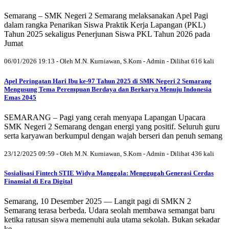
Semarang – SMK Negeri 2 Semarang melaksanakan Apel Pagi
dalam rangka Penarikan Siswa Praktik Kerja Lapangan (PKL)
Tahun 2025 sekaligus Penerjunan Siswa PKL Tahun 2026 pada
Jumat
06/01/2026 19:13 - Oleh M.N. Kurniawan, S.Kom - Admin - Dilihat 616 kali
Apel Peringatan Hari Ibu ke-97 Tahun 2025 di SMK Negeri 2 Semarang
Mengusung Tema Perempuan Berdaya dan Berkarya Menuju Indonesia
Emas 2045
SEMARANG – Pagi yang cerah menyapa Lapangan Upacara
SMK Negeri 2 Semarang dengan energi yang positif. Seluruh guru
serta karyawan berkumpul dengan wajah berseri dan penuh semang
23/12/2025 09:59 - Oleh M.N. Kurniawan, S.Kom - Admin - Dilihat 436 kali
Sosialisasi Fintech STIE Widya Manggala: Menggugah Generasi Cerdas
Finansial di Era Digital
Semarang, 10 Desember 2025 — Langit pagi di SMKN 2
Semarang terasa berbeda. Udara seolah membawa semangat baru
ketika ratusan siswa memenuhi aula utama sekolah. Bukan sekadar
ke