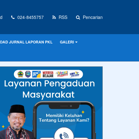
d
024-8455757
RSS
Pencarian
OAD JURNAL LAPORAN PKL
GALERI