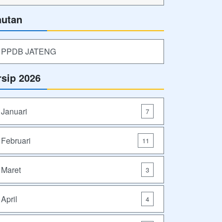
autan
PPDB JATENG
rsip 2026
Januari
7
Februari
11
Maret
3
April
4