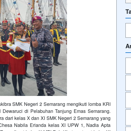
T
A
askibra SMK Negeri 2 Semarang mengikuti lomba KRI
I Dewaruci di Pelabuhan Tanjung Emas Semarang.
bra dari kelas X dan XI SMK Negeri 2 Semarang yang
ni Chesa Nabila Erianda kelas XI UPW 1, Nadia Apta