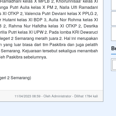
 Ramadhani kelas X MPLB 2, Khoirunnisaa' kelas XI
nga Putri Aulia kelas X PM 2, Naila Ulfi Ramadani
 XI OTKP 2, Valencia Putri Deviani kelas X PPLG 2,
r Hutami kelas XI BDP 3, Aulia Nor Rohma kelas XI
B 2, Rahma Nur Hafidha kelas XI OTKP 2, Desrika
ilia Putri kelas XI UPW 2. Pada lomba KRI Dewaruci
Negeri 2 Semarang meraih juara 2. Hal ini merupakan
n yang luar biasa dari tim Paskibra dan juga pelatih
B
 Semarang. Kejuaraan tersebut sekaligus menambah
 oleh Paskibra sebelumnya.
geri 2 Semarang)
11/04/2023 08:59 - Oleh Administrator - Dilihat 1784 kali