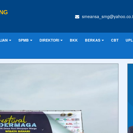
ANG
smeansa_smg@yahoo.co.i
LIAN
SPMB
DIREKTORI
BKK
BERKAS
CBT
UPL